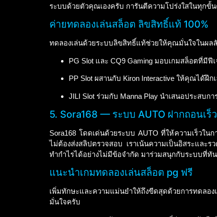
ระบบด้วยตัวคุณเองครับ การันตีความโปร่งใสในทุกขั้นต
ค่ายทดลองเล่นสล็อต ลิขสิทธิ์แท้ 100%
ทดลองเล่นด้วยระบบลิขสิทธิ์แท้ช่วยให้คุณมั่นใจในผลลัพธ์
PG Slot และ CQ9 Gaming มอบเกมสล็อตที่มีฟีเจ
PP Slot ผสานกับ Kiron Interactive ให้คุณได้ฝึก
JILI Slot ร่วมกับ Manna Play นำเสนอประสบก
5. Sora168 — ระบบ AUTO ฝากถอนเร็วที
Sora168 โดดเด่นด้วยระบบ AUTO ที่ให้ความเร็วในการ
ไม่ต้องส่งสลิปตรวจสอบ เราเน้นความเป็นอิสระและรวดเ
ทำกำไรได้อย่างไม่มีข้อจำกัด มาร่วมสนุกกับระบบที่ทัน
แนะนำเกมทดลองเล่นสล็อต pg ฟรี
เพิ่มทักษะและความแม่นยำให้ถึงขีดสุดด้วยการทดลองเล่
มั่นใจครับ