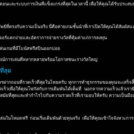
อนและระบบการเงินที่แข็งแกร่งที่สุดในเวลานี้ เพื่อให้คุณได้รับประสบ
ที่ตรงกับความเป็นจริง นี่คือค่ายเกมชั้นนำที่เราเปิดให้คุณได้สัมผัสและเ
อร์แตกง่ายและอัตราการจ่ายรางวัลที่คุ้มค่าแก่การลงทุน
เล่นเกมที่มีโบนัสฟรีสปินออกบ่อย
ารณ์การเล่นที่หลากหลายพร้อมโอกาสชนะรางวัลใหญ่
่สุด
ฝากถอนที่รวดเร็วที่สุดในไทยครับ ทุกการทำธุรกรรมของคุณจะเสร็จสิ้
ร็วเพื่อให้คุณโฟกัสกับการเดิมพันได้เต็มที่ นอกจากความเร็วแล้วเรา
สมัยที่สุดและทำกำไรไปกับความรวดเร็วที่เรามอบให้ครับ ความเป็นมืออาช
นในโหมดฟรี ก่อนเริ่มเดิมพันด้วยทุนจริง เพื่อให้คุณเข้าใจจังหวะกา