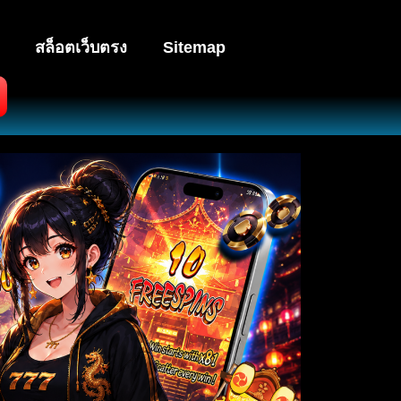
สล็อตเว็บตรง
Sitemap