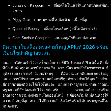
Jurassic Kingdom – สล็อตไดโนเสาร์ที่แตกหนักสะเทือน
วงการ
Piggy Gold – เกมหมูทองที่โบนัสเข้าต่อเนื่องที่สุด
Queen of Bounty – สล็อตโจรสลัดหญิงที่โบนัสจ่ายจริง
Gem Saviour Conquest – เกมผจญภัยที่แตกบ่อยมาก
ตีความ เว็บสล็อตตรงค่ายใหญ่ APIแท้ 2026 พร้อม
เงื่อนไขสำคัญก่อนเล่น
ผมอยากให้คุณจำไว้ว่า สล็อตเว็บตรง ที่มีใบรับรอง API แท้นั้น คือสิ่ง
ที่นักเดิมพันทุกคนควรโหยหาครับ เพราะนั่นหมายถึงอัตราการชนะที่
ยุติธรรมและการเข้าถึงเกมใหม่ๆ ที่มีความแตกดีและแตกจริงอยู่
เสมอ การใช้ระบบทดลองเล่นสล็อตฟรีทุกค่ายจะช่วยให้คุณก้าวข้าม
ขีดจำกัดของตัวเองได้เร็วขึ้นเยอะ แถมการทำธุรกรรมผ่านฝากถอน
ทรูวอเลทก็ยังปลอดภัยไร้รอยต่อครับ หากคุณต้องการสร้าง
อาณาจักรความมั่งคั่งผ่านโลกออนไลน์ นี่คือจุดเริ่มต้นที่คุณควรให้
ความสำคัญที่สุด เพราะไม่มีความสำเร็จใดที่สร้างได้บนรากฐานที่ไม่
มั่นคงครับ