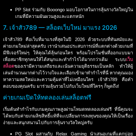
PP Slot ร่วมกับ Booongo มอบโอกาสในการลุ้นรางวัลใหญ่ใน
เกมที่มีความผันผวนสูงและแตกหนัก
7. เจ้าสัว789 — สล็อตเว็บใหม่ มาแรง 2026
เจ้าสัว789 คือเว็บที่มาแรงที่สุดในปี 2026 ด้วยระบบที่ทันสมัยและ
ค่ายเกมใหม่ล่าสุดครับ เรานำเสนอประสบการณ์ที่แตกต่างด้วยเกมที่
มีฟีเจอร์ใหม่ๆ ให้คุณได้ลุ้นก่อนใคร พร้อมโปรโมชั่นที่ออกแบบมา
เพื่อสมาชิกทุกคนให้ได้สนุกและทำกำไรได้มากกว่าเดิม ระบบ
เว็บ
สล็อต
ของเรามีความเสถียรและเน้นความยุติธรรมเป็นหลัก ทำให้ผู้
เล่นจำนวนมากต่างไว้วางใจและเลือกเข้ามาทำกำไรที่นี่ หากคุณมอง
หาความสดใหม่และความคุ้มค่าที่ไม่เหมือนใคร เจ้าสัว789 คือคำ
ตอบของคุณครับ มาร่วมลุ้นรวยไปกับเว็บใหม่ที่ใครๆ ก็พูดถึง!
ค่ายเกมเปิดให้ทดลองเล่นสล็อตฟรี
เริ่มต้นทำกำไรกับเกมคุณภาพสูงผ่านโหมดทดลองเล่นฟรี ที่นี่คุณจะ
ได้พบกับค่ายเกมลิขสิทธิ์แท้ที่จะเปลี่ยนการลงทุนของคุณให้เป็นเรื่อง
ง่ายและสนุกสนานไปกับการลุ้นรางวัลใหญ่ครับ
PG Slot ผสานกับ Relax Gaming นำเสนอเกมที่แตกบ่อย