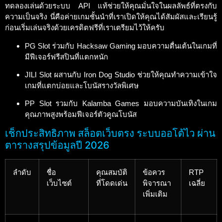
ทดลองเล่นด้วยระบบ API แท้ช่วยให้คุณมั่นใจในผลลัพธ์ที่ตรงกับ
ความเป็นจริง นี่คือค่ายเกมชั้นนำที่เราเปิดให้คุณได้สัมผัสและเรียนรู้
ก่อนเริ่มเล่นจริงด้วยเครดิตฟรีที่เราเตรียมไว้ให้ครับ
PG Slot ร่วมกับ Hacksaw Gaming มอบความตื่นเต้นในเกมที่
มีฟีเจอร์ฟรีสปินที่แตกหนัก
JILI Slot ผสานกับ Iron Dog Studio ช่วยให้คุณทำความเข้าใจ
เกมที่แตกบ่อยและโบนัสรางวัลพิเศษ
PP Slot รวมกับ Kalamba Games มอบความบันเทิงในเกม
คุณภาพสูงพร้อมฟีเจอร์ตัวคูณโบนัส
เช็กประสิทธิภาพ สล็อตเว็บตรง ระบบออโต้ไว ผ่าน
ตารางสรุปข้อมูลปี 2026
ลำดับ
ชื่อ
คุณสมบัติ
ข้อควร
RTP
เว็บไซต์
ที่โดดเด่น
พิจารณา
เฉลี่ย
เพิ่มเติม