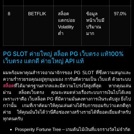
8
BETFLIK
สล็อต
ข้อมูล
97.0%
แตกบ่อย
หน้าเว็บมี
Volatility
ปริมาณ
ต่ำ
มาก
PG SLOT ค่ายใหญ่ สล็อต PG เว็บตรง แท้100%
เว็บตรง แตกดี ค่ายใหญ่ API แท้
ผมพร้อมพาคุณสำรวจอาณาจักรของ PG SLOT ที่ซึ่งความสนุกและ
ความร่ำรวยรอคุณอยู่ทุกมุมมอง การันตีความเป็น เว็บแท้ ด้วยระบบ
สล็อต
ที่ได้มาตรฐานสากลและมีความโปร่งใสสูงที่สุด หากคุณเล่น
ผ่าน สล็อตเว็บตรง คุณจะหมดห่วงเรื่องระบบการเงินไปได้เลย
เพราะเราคือ เว็บสล็อต PG ที่มีความมั่นคงทางการเงินระดับสูง ยิ่งไป
กว่านั้น เกมที่เราคัดมาให้คุณเล่นต่างได้รับการยอมรับว่าแตกดีทุก
ค่าย ให้คุณมั่นใจได้ว่านี่คือช่องทางสร้างรายได้ที่ยอดเยี่ยมสำหรับ
ทุกคนครับ
Prosperity Fortune Tree – เกมต้นไม้เงินที่แจกรางวัลไม่จำกัด