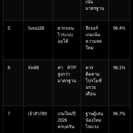
เน้น
มาตรฐาน
5
Sora168
ฝากถอน
ฟีเจอร์
96.4%
ไวระบบ
เกมเน้น
ออโต้
ความสด
ใหม่
6
Xin88
ค่า RTP
ควร
96.1%
สูงกว่า
ติดตาม
มาตรฐาน
โปรโมชั่
นราย
เดือน
7
เจ้าสัว789
เกมใหม่ปี
ฐานผู้เล่น
96.7%
2026
น้องใหม่
ครบครัน
ไฟแรง