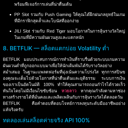
พร้อมฟีเจอร์การเล่นที่น่าตื่นเต้น
PP Slot รวมกับ Push Gaming ให้คุณได้ฝึกฝนกลยุทธ์ในเกม
ที่มีกราฟิกสุดล้ำและโบนัสที่ออกง่าย
JILI Slot ร่วมกับ Red Tiger มอบโอกาสในการลุ้นรางวัลใหญ่
ในเกมที่มีความผันผวนสูงและแตกหนัก
8. BETFLIK — สล็อตแตกบ่อย Volatility ต่ำ
BETFLIK มอบประสบการณ์การทำเงินที่ราบรื่นด้วยระบบเกมความ
ผันผวนต่ำที่ถูกออกแบบมาเพื่อให้นักเดิมพันได้รับรางวัลอย่าง
สม่ำเสมอ ในฐานะแพลตฟอร์มที่มุ่งเน้นความโปร่งใส ทุกการสปินข
องคุณจะเต็มไปด้วยโอกาสที่น่าตื่นเต้นและยุติธรรม ระบบการเงิน
ของเราเป็นอัตโนมัติ 100% ทำให้คุณสามารถถอนกำไรได้รวดเร็ว
ทันใจโดยไม่มีเงื่อนไขซับซ้อน
หวยลาว
หากคุณกำลังตามหาช่อง
ทางสร้างรายได้ที่มั่นคงและเพลิดเพลินกับการลุ้นรางวัลได้ตลอดวัน
BETFLIK คือคำตอบที่ตอบโจทย์การลงทุนระดับมืออาชีพอย่าง
แท้จริงครับ
ทดลองเล่นสล็อตค่ายจริง API 100%