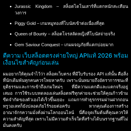
Jurassic Kingdom – สล็อตไดโนเสาร์ที่แตกหนักสะเทือน
วงการ
Piggy Gold – เกมหมูทองที่โบนัสเข้าต่อเนื่องที่สุด
Queen of Bounty – สล็อตโจรสลัดหญิงที่โบนัสจ่ายจริง
Gem Saviour Conquest – เกมผจญภัยที่แตกบ่อยมาก
ตีความ เว็บสล็อตตรงค่ายใหญ่ APIแท้ 2026 พร้อม
เงื่อนไขสำคัญก่อนเล่น
ผมอยากให้คุณจำไว้ว่า สล็อตเว็บตรง ที่มีใบรับรอง API แท้นั้น คือสิ่ง
ที่นักเดิมพันทุกคนควรโหยหาครับ เพราะนั่นหมายถึงอัตราการชนะที่
ยุติธรรมและการเข้าถึงเกมใหม่ๆ ที่มีความแตกดีและแตกจริงอยู่
เสมอ การใช้ระบบทดลองเล่นสล็อตฟรีทุกค่ายจะช่วยให้คุณก้าวข้าม
ขีดจำกัดของตัวเองได้เร็วขึ้นเยอะ แถมการทำธุรกรรมผ่านฝากถอน
ทรูวอเลทก็ยังปลอดภัยไร้รอยต่อครับ หากคุณต้องการสร้าง
อาณาจักรความมั่งคั่งผ่านโลกออนไลน์ นี่คือจุดเริ่มต้นที่คุณควรให้
ความสำคัญที่สุด เพราะไม่มีความสำเร็จใดที่สร้างได้บนรากฐานที่ไม่
มั่นคงครับ