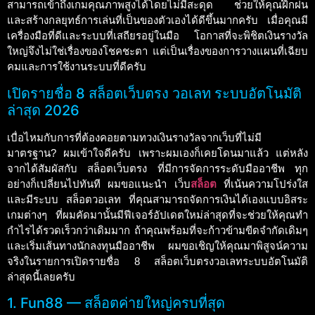
สามารถเข้าถึงเกมคุณภาพสูงได้โดยไม่มีสะดุด ช่วยให้คุณฝึกฝน
และสร้างกลยุทธ์การเล่นที่เป็นของตัวเองได้ดีขึ้นมากครับ เมื่อคุณมี
เครื่องมือที่ดีและระบบที่เสถียรอยู่ในมือ โอกาสที่จะพิชิตเงินรางวัล
ใหญ่จึงไม่ใช่เรื่องของโชคชะตา แต่เป็นเรื่องของการวางแผนที่เฉียบ
คมและการใช้งานระบบที่ดีครับ
เปิดรายชื่อ 8 สล็อตเว็บตรง วอเลท ระบบอัตโนมัติ
ล่าสุด 2026
เบื่อไหมกับการที่ต้องคอยตามทวงเงินรางวัลจากเว็บที่ไม่มี
มาตรฐาน? ผมเข้าใจดีครับ เพราะผมเองก็เคยโดนมาแล้ว แต่หลัง
จากได้สัมผัสกับ สล็อตเว็บตรง ที่มีการจัดการระดับมืออาชีพ ทุก
อย่างก็เปลี่ยนไปทันที ผมขอแนะนำ เว็บ
สล็อต
ที่เน้นความโปร่งใส
และมีระบบ สล็อตวอเลท ที่คุณสามารถจัดการเงินได้เองแบบอิสระ
เกมต่างๆ ที่ผมคัดมานั้นมีฟีเจอร์อัปเดตใหม่ล่าสุดที่จะช่วยให้คุณทำ
กำไรได้รวดเร็วกว่าเดิมมาก ถ้าคุณพร้อมที่จะก้าวข้ามขีดจำกัดเดิมๆ
และเริ่มเส้นทางนักลงทุนมืออาชีพ ผมขอเชิญให้คุณมาพิสูจน์ความ
จริงในรายการเปิดรายชื่อ 8 สล็อตเว็บตรงวอเลทระบบอัตโนมัติ
ล่าสุดนี้เลยครับ
1. Fun88 — สล็อตค่ายใหญ่ครบที่สุด