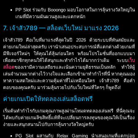
PP Slot ร่วมกับ Booongo มอบโอกาสในการลุ้นรางวัลใหญ่ใน
เกมที่มีความผันผวนสูงและแตกหนัก
7. เจ้าสัว789 — สล็อตเว็บใหม่ มาแรง 2026
เจ้าสัว789 คือเว็บที่มาแรงที่สุดในปี 2026 ด้วยระบบที่ทันสมัยและ
ค่ายเกมใหม่ล่าสุดครับ เรานำเสนอประสบการณ์ที่แตกต่างด้วยเกมที่
มีฟีเจอร์ใหม่ๆ ให้คุณได้ลุ้นก่อนใคร พร้อมโปรโมชั่นที่ออกแบบมา
เพื่อสมาชิกทุกคนให้ได้สนุกและทำกำไรได้มากกว่าเดิม ระบบ
เว็บ
สล็อต
ของเรามีความเสถียรและเน้นความยุติธรรมเป็นหลัก ทำให้ผู้
เล่นจำนวนมากต่างไว้วางใจและเลือกเข้ามาทำกำไรที่นี่ หากคุณมอง
หาความสดใหม่และความคุ้มค่าที่ไม่เหมือนใคร เจ้าสัว789 คือคำ
ตอบของคุณครับ มาร่วมลุ้นรวยไปกับเว็บใหม่ที่ใครๆ ก็พูดถึง!
ค่ายเกมเปิดให้ทดลองเล่นสล็อตฟรี
เริ่มต้นทำกำไรกับเกมคุณภาพสูงผ่านโหมดทดลองเล่นฟรี ที่นี่คุณจะ
ได้พบกับค่ายเกมลิขสิทธิ์แท้ที่จะเปลี่ยนการลงทุนของคุณให้เป็นเรื่อง
ง่ายและสนุกสนานไปกับการลุ้นรางวัลใหญ่ครับ
PG Slot ผสานกับ Relax Gaming นำเสนอเกมที่แตกบ่อย