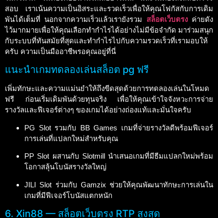
สอบ เราเน้นความเป็นอิสระและรวดเร็วเพื่อให้คุณโฟกัสกับการเดิม
พันได้เต็มที่ นอกจากความเร็วแล้วเรายังรวม
สล็อตเว็บตรง
ค่ายดัง
ไว้มากมายเพื่อให้คุณเลือกทำกำไรได้อย่างไม่มีข้อจำกัด มาร่วมสนุก
กับระบบที่ทันสมัยที่สุดและทำกำไรไปกับความรวดเร็วที่เรามอบให้
ครับ ความเป็นมืออาชีพรอคุณอยู่ที่นี่
แนะนำเกมทดลองเล่นสล็อต pg ฟรี
เพิ่มทักษะและความแม่นยำให้ถึงขีดสุดด้วยการทดลองเล่นในโหมด
ฟรี ก่อนเริ่มเดิมพันด้วยทุนจริง เพื่อให้คุณเข้าใจจังหวะการจ่าย
รางวัลและฟีเจอร์ต่างๆ ของเกมได้อย่างถ่องแท้และมั่นใจครับ
PG Slot รวมกับ BB Games เกมที่จ่ายรางวัลดีพร้อมฟีเจอร์
การเล่นที่แปลกใหม่สำหรับคุณ
PP Slot ผสานกับ Slotmill นำเสนอเกมที่มีธีมแปลกใหม่พร้อม
โอกาสลุ้นโบนัสรางวัลใหญ่
JILI Slot ร่วมกับ Gamzix ช่วยให้คุณพัฒนาทักษะการเล่นใน
เกมที่มีฟีเจอร์โบนัสแตกหนัก
6. Xin88 — สล็อตเว็บตรง RTP สูงสุด