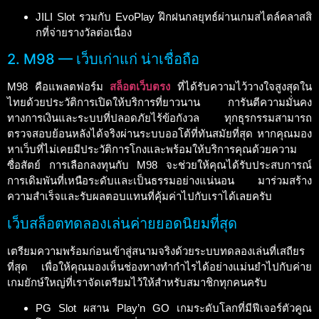
JILI Slot รวมกับ EvoPlay ฝึกฝนกลยุทธ์ผ่านเกมสไตล์คลาสสิ
กที่จ่ายรางวัลต่อเนื่อง
2. M98 — เว็บเก่าแก่ น่าเชื่อถือ
M98 คือแพลตฟอร์ม
สล็อตเว็บตรง
ที่ได้รับความไว้วางใจสูงสุดใน
ไทยด้วยประวัติการเปิดให้บริการที่ยาวนาน การันตีความมั่นคง
ทางการเงินและระบบที่ปลอดภัยไร้ข้อกังวล ทุกธุรกรรมสามารถ
ตรวจสอบย้อนหลังได้จริงผ่านระบบออโต้ที่ทันสมัยที่สุด หากคุณมอง
หาเว็บที่ไม่เคยมีประวัติการโกงและพร้อมให้บริการคุณด้วยความ
ซื่อสัตย์ การเลือกลงทุนกับ M98 จะช่วยให้คุณได้รับประสบการณ์
การเดิมพันที่เหนือระดับและเป็นธรรมอย่างแน่นอน มาร่วมสร้าง
ความสำเร็จและรับผลตอบแทนที่คุ้มค่าไปกับเราได้เลยครับ
เว็บสล็อตทดลองเล่นค่ายยอดนิยมที่สุด
เตรียมความพร้อมก่อนเข้าสู่สนามจริงด้วยระบบทดลองเล่นที่เสถียร
ที่สุด เพื่อให้คุณมองเห็นช่องทางทำกำไรได้อย่างแม่นยำไปกับค่าย
เกมยักษ์ใหญ่ที่เราจัดเตรียมไว้ให้สำหรับสมาชิกทุกคนครับ
PG Slot ผสาน Play’n GO เกมระดับโลกที่มีฟีเจอร์ตัวคูณ